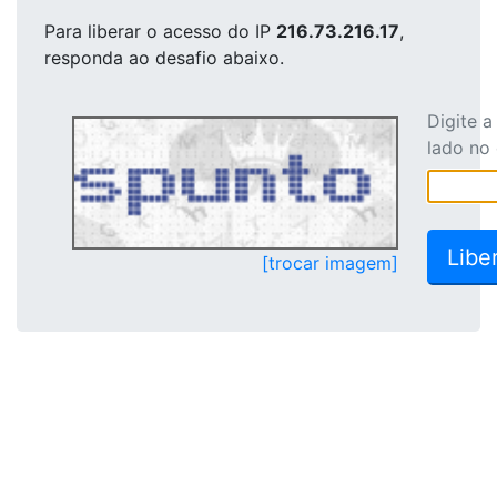
Para liberar o acesso
do IP
216.73.216.17
,
responda ao desafio abaixo.
Digite 
lado no
[trocar imagem]