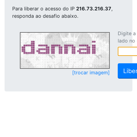
Para liberar o acesso
do IP
216.73.216.37
,
responda ao desafio abaixo.
Digite 
lado no
[trocar imagem]