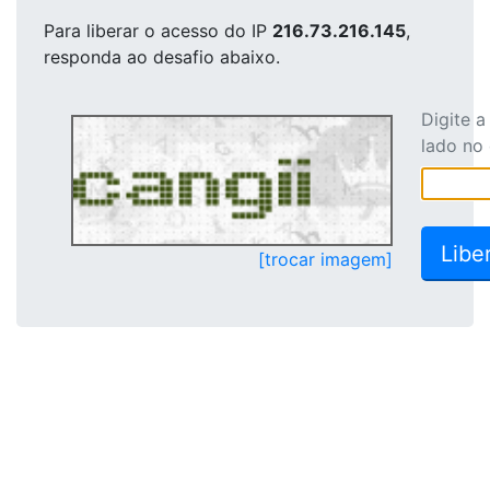
Para liberar o acesso
do IP
216.73.216.145
,
responda ao desafio abaixo.
Digite 
lado no
[trocar imagem]