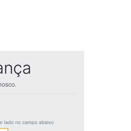
ança
nosco.
ao lado no campo abaixo