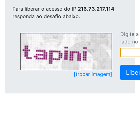
Para liberar o acesso
do IP
216.73.217.114
,
responda ao desafio abaixo.
Digite 
lado no
[trocar imagem]