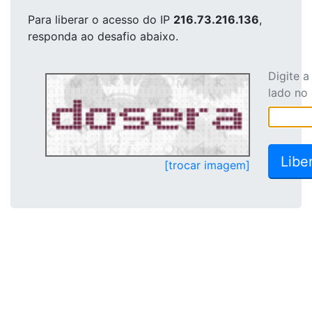
Para liberar o acesso
do IP
216.73.216.136
,
responda ao desafio abaixo.
Digite 
lado no
[trocar imagem]