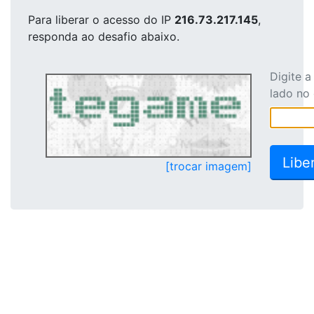
Para liberar o acesso
do IP
216.73.217.145
,
responda ao desafio abaixo.
Digite 
lado no
[trocar imagem]