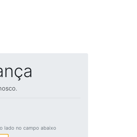
ança
nosco.
ao lado no campo abaixo