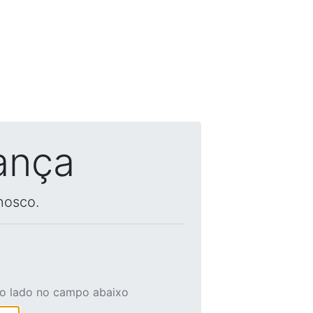
ança
nosco.
ao lado no campo abaixo