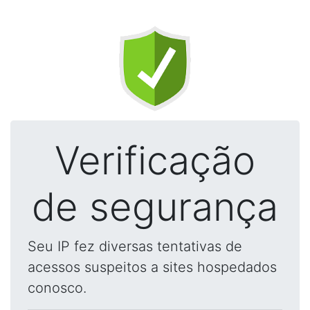
Verificação
de segurança
Seu IP fez diversas tentativas de
acessos suspeitos a sites hospedados
conosco.