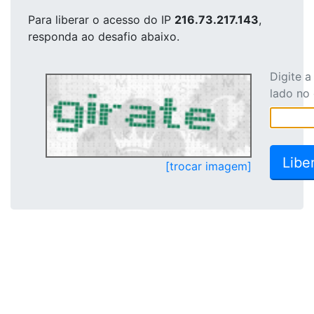
Para liberar o acesso
do IP
216.73.217.143
,
responda ao desafio abaixo.
Digite 
lado no
[trocar imagem]