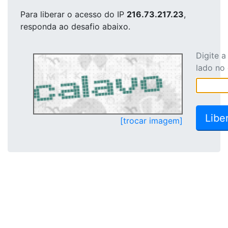
Para liberar o acesso
do IP
216.73.217.23
,
responda ao desafio abaixo.
Digite 
lado no
[trocar imagem]