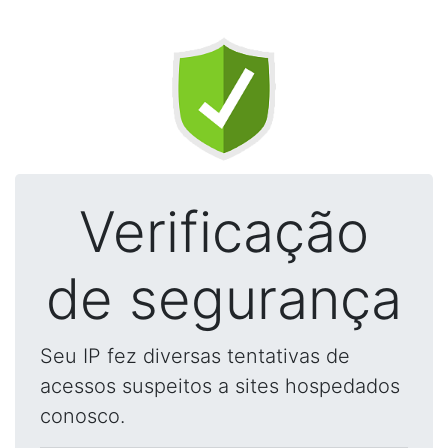
Verificação
de segurança
Seu IP fez diversas tentativas de
acessos suspeitos a sites hospedados
conosco.