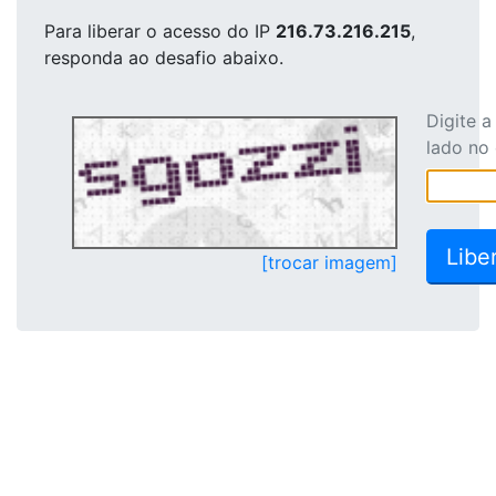
Para liberar o acesso
do IP
216.73.216.215
,
responda ao desafio abaixo.
Digite 
lado no
[trocar imagem]