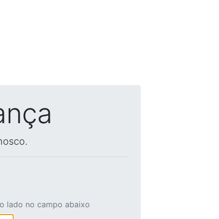
ança
nosco.
ao lado no campo abaixo