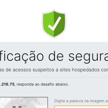
ificação de segur
vas de acessos suspeitos a sites hospedados co
.216.75
, responda ao desafio abaixo.
Digite a palavra na imagem 