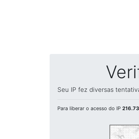
Ver
Seu IP fez diversas tentati
Para liberar o acesso
do IP
216.73