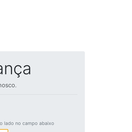
ança
nosco.
ao lado no campo abaixo