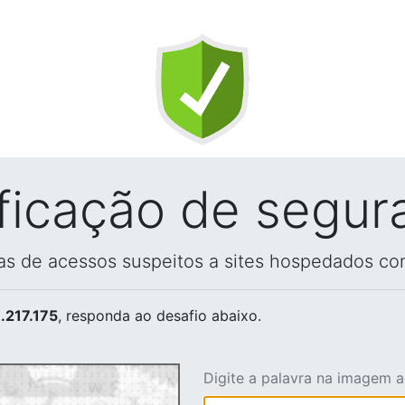
ificação de segur
vas de acessos suspeitos a sites hospedados co
.217.175
, responda ao desafio abaixo.
Digite a palavra na imagem 